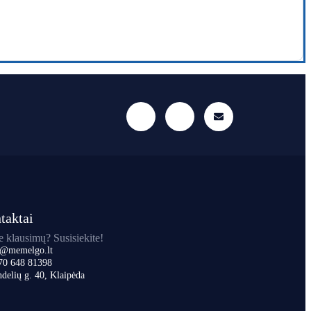
taktai
e klausimų? Susisiekite!
o@memelgo.lt
70 648 81398
delių g. 40, Klaipėda