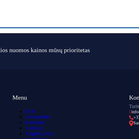
ios nuomos kainos mūsų prioritetas
Menu
Kon
Turit
DUK
inf
Automobiliai
+3
Kontaktai
San
Lietuvių
English (UK)