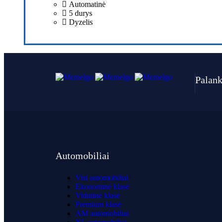
Automatinė
5 durys
Dyzelis
Palank
Automobiliai
Visi automobiliai
Ekonominė klasė
Vidutinė klasė
Premium klasė
AM automobiliai