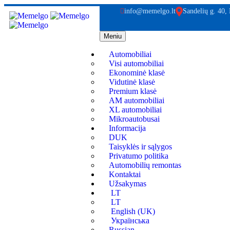
info@memelgo.lt
Sandelių g. 40,
Meniu
Automobiliai
Visi automobiliai
Ekonominė klasė
Vidutinė klasė
Premium klasė
AM automobiliai
XL automobiliai
Mikroautobusai
Informacija
DUK
Taisyklės ir sąlygos
Privatumo politika
Automobilių remontas
Kontaktai
Užsakymas
LT
LT
English (UK)
Українська
Russian