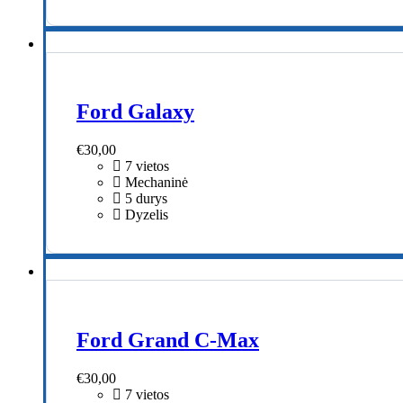
Ford Galaxy
€
30,00
7 vietos
Mechaninė
5 durys
Dyzelis
Ford Grand C-Max
€
30,00
7 vietos