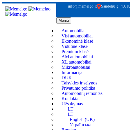
info@memelgo.lt
Sandelių g. 40, K
Meniu
Automobiliai
Visi automobiliai
Ekonominė klasė
Vidutinė klasė
Premium klasė
AM automobiliai
XL automobiliai
Mikroautobusai
Informacija
DUK
Taisyklės ir sąlygos
Privatumo politika
Automobilių remontas
Kontaktai
Užsakymas
LT
LT
English (UK)
Українська
Russian