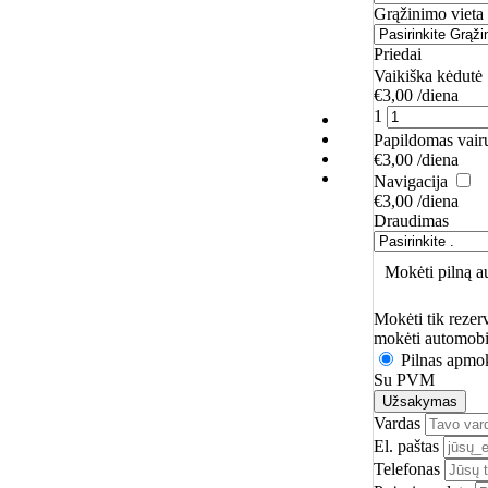
Grąžinimo vieta
Priedai
Vaikiška kėdutė
€
3,00
/diena
1
Papildomas vair
€
3,00
/diena
Navigacija
€
3,00
/diena
Draudimas
Mokėti pilną 
Mokėti tik reze
mokėti automobi
Pilnas apmo
Su PVM
Užsakymas
Vardas
El. paštas
Telefonas