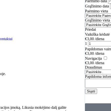
Paėmimo data
Grąžinimo data
Paėmimo vieta
Grąžinimo vieta
Priedai
Vaikiška kėdutė
ontaktai
€
3,00
/diena
1
Papildomas vair
€
3,00
/diena
Navigacija
€
3,00
/diena
Draudimas
oje.
Papildoma infor
Siųsti
acijos įmoką. Likusia mokėjimo dalį galite