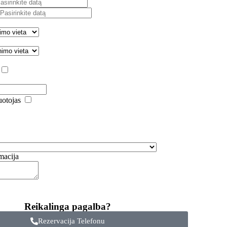
uotojas
macija
Reikalinga pagalba?
Rezervacija Telefonu