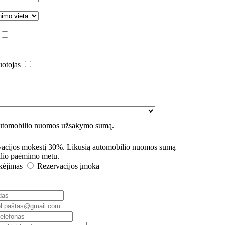
uotojas
automobilio nuomos užsakymo sumą.
rvacijos mokestį 30%. Likusią automobilio nuomos sumą
lio paėmimo metu.
kėjimas
Rezervacijos įmoka