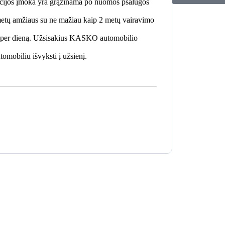
cijos įmoka yra grąžinama po nuomos psalugos
tų amžiaus su ne mažiau kaip 2 metų vairavimo
rų per dieną. Užsisakius KASKO automobilio
mobiliu išvyksti į užsienį.