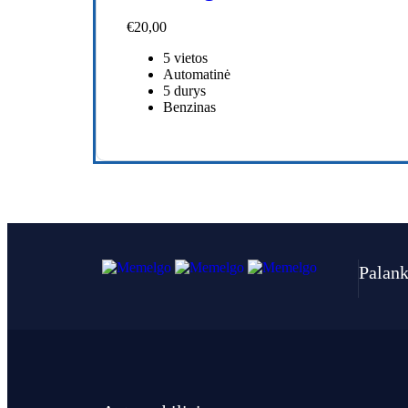
€
20,00
5 vietos
Automatinė
5 durys
Benzinas
Palank