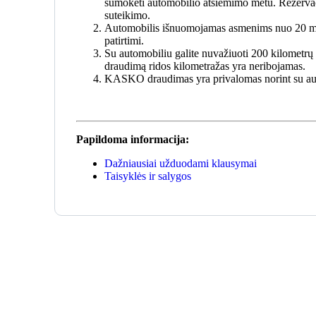
sumokėti automobilio atsiėmimo metu. Rezerva
suteikimo.
Automobilis išnuomojamas asmenims nuo 20 me
patirtimi.
Su automobiliu galite nuvažiuoti 200 kilomet
draudimą ridos kilometražas yra neribojamas.
KASKO draudimas yra privalomas norint su auto
Papildoma informacija:
Dažniausiai užduodami klausymai
Taisyklės ir salygos