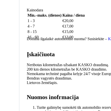
Kainodara
Min.–maks. (dienos)
Kaina / diena
1
-
3
€
20,00
4
-
7
€
17,00
8
-
15
€
15,00
16
-
60
€
13,00
Domina ilgalaikė automobilio nuoma? Susisiekite –
K
Įskaičiuota
Neribotas kilometražas užsakant KASKO draudimą.
200 km dienos kilometražas be KASKO draudimo.
Nemokama techninė pagalba kelyje 24/7 visoje Europ
Bendras vagystės draudimas.
Lietuvos žemėlapis.
Nuomos inofrmacija
Turite galimybę sumokėti tik automobilio rezerv