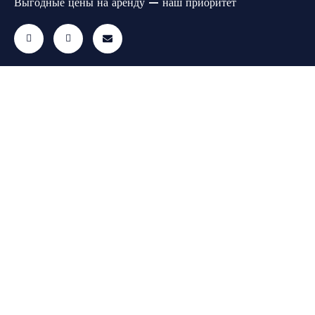
Выгодные цены на аренду — наш приоритет
Автомобили
Меню
Контакты
Все автомобили
Часто задаваемые
Есть вопросы?
вопросы
Свяжитесь с
Эконом-класс
нами!
Автомобили
Средний класс
info@memelgo.lt
Контакты
+370 648 81398
Премиум-класс
ул. Санделиу, 40,
Lietuvių
Клайпеда
Автомобили AM
English (UK)
Автомобили XL
Українська