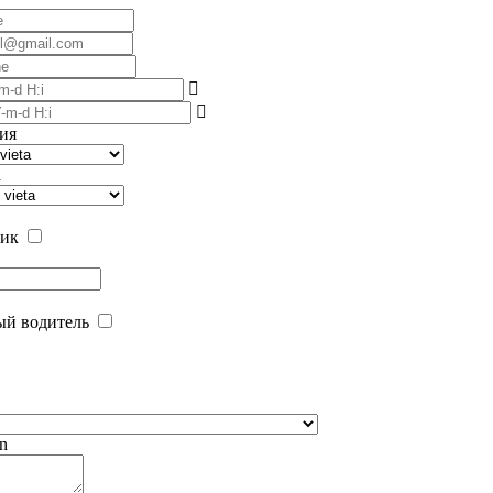
ия
а
чик
ый водитель
on