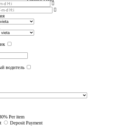
ия
а
чик
ый водитель
30% Per item
nt
Deposit Payment