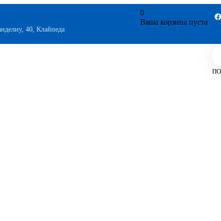
0
Ваша корзина пуста
анделиу, 40, Клайпеда
ПО