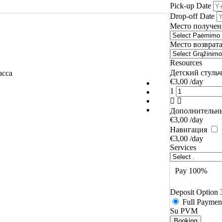
Pick-up Date
Drop-off Date
Место получен
Место возврат
Resources
Детский стуль
асса
€
3,00
/day
1
Дополнительн
€
3,00
/day
Навигация
€
3,00
/day
Services
Pay 100%
Deposit Option 
Full Payme
Su PVM
Booking