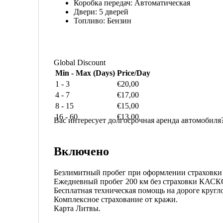
Коробка передач:
Автоматическая
Двери:
5 дверей
Топливо:
Бензин
Global Discount
Min - Max (Days)
Price/Day
1
-
3
€
20,00
4
-
7
€
17,00
8
-
15
€
15,00
16
-
60
€
13,00
Вас интересует долгосрочная аренда автомобиля
Включено
Безлимитный пробег при оформлении страховк
Ежедневный пробег 200 км без страховки КАСК
Бесплатная техническая помощь на дороге кругл
Комплексное страхование от кражи.
Карта Литвы.