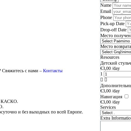
Name
Email
Phone
Pick-up Date
Drop-off Date
Место получен
Место возврат
Resources
Детский стуль
€
3,00
/day
? Свяжитесь с нами –
Контакты
1
Дополнительн
€
3,00
/day
Навигация
и КАСКО.
€
3,00
/day
О.
Services
осуточно и без выходных по всей Европе.
Extra Informati