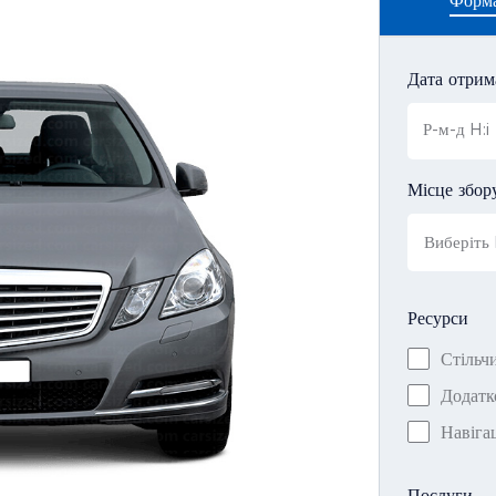
Форм
Дата отрим
Місце збор
Ресурси
Стільчи
Додатк
Навіга
Послуги