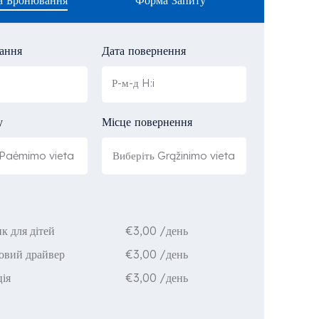
а Бронювання
Форма Запиту
ання
Дата повернення
у
Місце повернення
€
3,00
/день
к для дітей
€
3,00
/день
овий драйвер
€
3,00
/день
ція