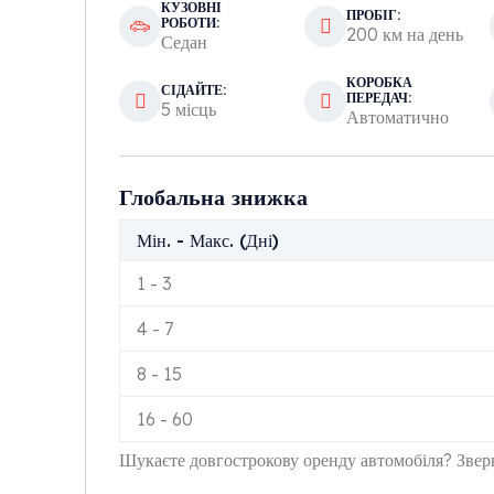
КУЗОВНІ
ПРОБІГ:
РОБОТИ:
200 км на день
Седан
КОРОБКА
СІДАЙТЕ:
ПЕРЕДАЧ:
5 місць
Автоматично
Глобальна знижка
Мін. - Макс. (Дні)
1
-
3
4
-
7
8
-
15
16
-
60
Шукаєте довгострокову оренду автомобіля? Зверн