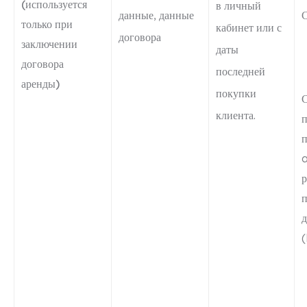
(используется
в личный
данные, данные
С
только при
кабинет или с
договора
заключении
даты
договора
последней
аренды)
покупки
С
клиента.
п
р
п