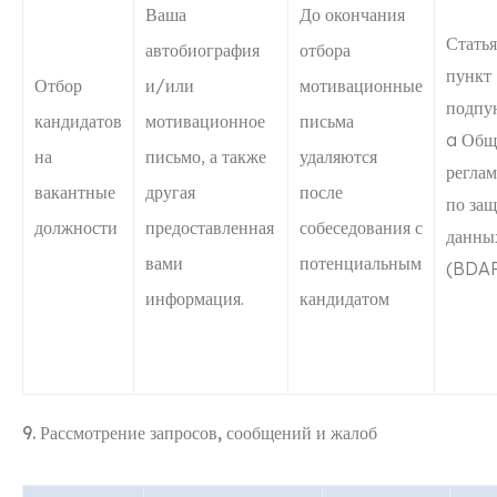
Ваша
До окончания
Статья
автобиография
отбора
пункт 
Отбор
и/или
мотивационные
подпу
кандидатов
мотивационное
письма
a Общ
на
письмо, а также
удаляются
реглам
вакантные
другая
после
по защ
должности
предоставленная
собеседования с
данны
вами
потенциальным
(BDA
информация.
кандидатом
9. Рассмотрение запросов, сообщений и жалоб