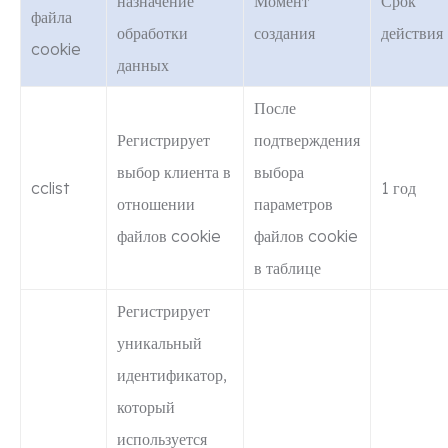
назначение
Момент
Срок
файла
обработки
создания
действия
cookie
данных
После
Регистрирует
подтверждения
выбор клиента в
выбора
cclist
1 год
отношении
параметров
файлов cookie
файлов cookie
в таблице
Регистрирует
уникальный
идентификатор,
который
используется