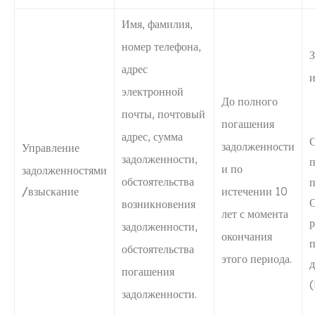
Имя, фамилия,
номер телефона,
адрес
и
электронной
До полного
почты, почтовый
погашения
адрес, сумма
С
задолженности
Управление
задолженности,
п
и по
задолженностями
обстоятельства
п
/взыскание
истечении 10
возникновения
лет с момента
р
задолженности,
окончания
п
обстоятельства
этого периода.
погашения
задолженности.