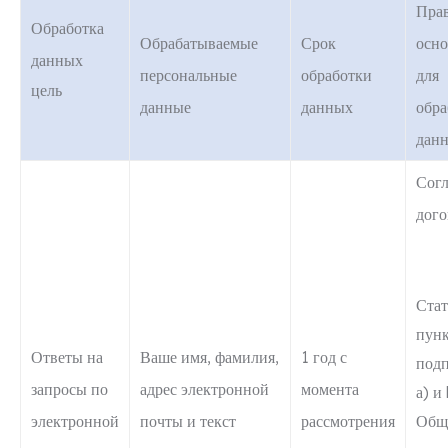
Пра
Обработка
Обрабатываемые
Срок
осно
данных
персональные
обработки
для
цель
данные
данных
обра
дан
Согл
дого
Стат
пунк
Ответы на
Ваше имя, фамилия,
1 год с
под
запросы по
адрес электронной
момента
а) и
электронной
почты и текст
рассмотрения
Общ