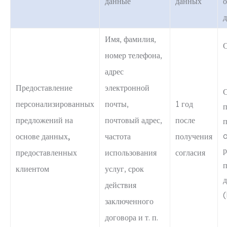
данные
данных
о
Имя, фамилия,
С
номер телефона,
адрес
Предоставление
электронной
С
персонализированных
почты,
1 год
п
предложений на
почтовый адрес,
после
основе данных,
частота
получения
р
предоставленных
использования
согласия
п
клиентом
услуг, срок
действия
заключенного
договора и т. п.