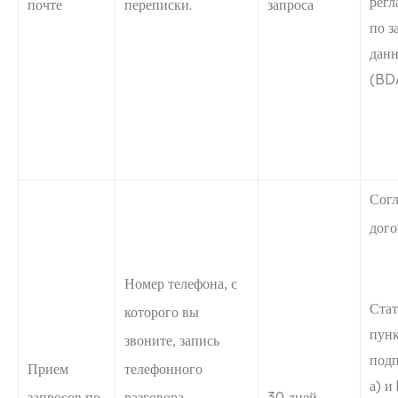
регл
почте
переписки.
запроса
по з
дан
(BD
Согл
дого
Номер телефона, с
Стат
которого вы
пунк
звоните, запись
под
Прием
телефонного
а) и
запросов по
разговора,
30 дней