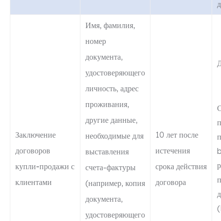
Имя, фамилия,
номер
документа,
удостоверяющего
личность, адрес
проживания,
С
другие данные,
п
Заключение
10 лет после
необходимые для
договоров
истечения
выставления
р
купли-продажи с
срока действия
счета-фактуры
п
клиентами
договора
(например, копия
документа,
удостоверяющего