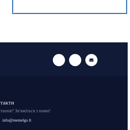
такти
тання? Зв'яжіться з нами!
info@memelgo.lt