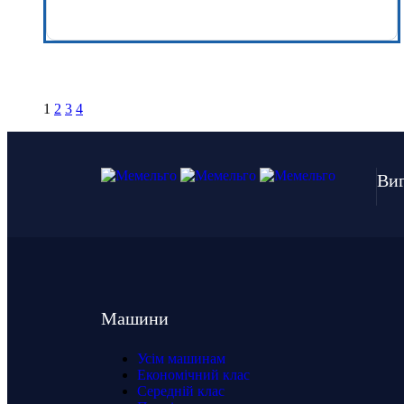
1
2
3
4
Виг
Машини
Усім машинам
Економічний клас
Середній клас