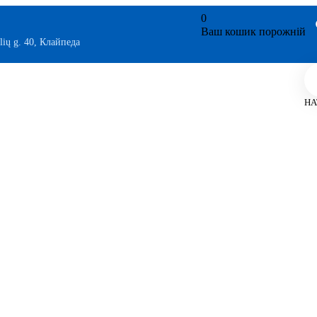
0
Ваш кошик порожній
lių g. 40, Клайпеда
НА