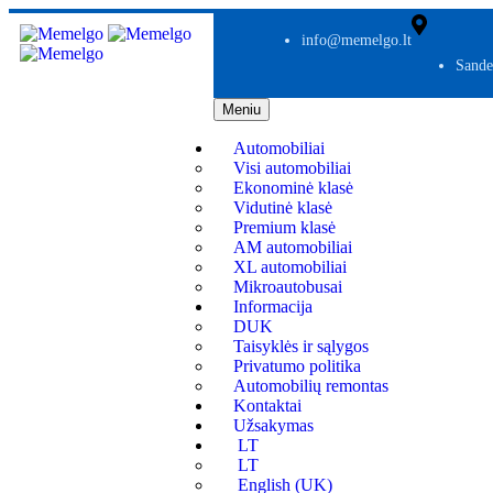
info@memelgo.lt
Sande
Meniu
Automobiliai
Visi automobiliai
Ekonominė klasė
Vidutinė klasė
Premium klasė
AM automobiliai
XL automobiliai
Mikroautobusai
Informacija
DUK
Taisyklės ir sąlygos
Privatumo politika
Automobilių remontas
Kontaktai
Užsakymas
LT
LT
English (UK)