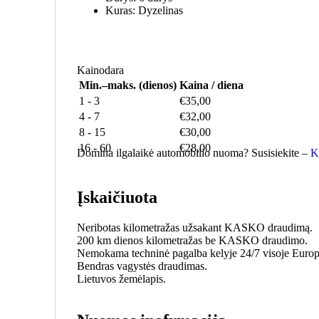
Kuras:
Dyzelinas
Kainodara
Min.–maks. (dienos)
Kaina / diena
1
-
3
€
35,00
4
-
7
€
32,00
8
-
15
€
30,00
16
-
60
€
28,00
Domina ilgalaikė automobilio nuoma? Susisiekite –
K
Įskaičiuota
Neribotas kilometražas užsakant KASKO draudimą.
200 km dienos kilometražas be KASKO draudimo.
Nemokama techninė pagalba kelyje 24/7 visoje Europ
Bendras vagystės draudimas.
Lietuvos žemėlapis.