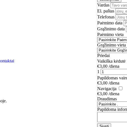
Vardas
El. paštas
Telefonas
Paėmimo data
Grąžinimo data
Paėmimo vieta
Grąžinimo vieta
Priedai
ontaktai
Vaikiška kėdutė
€
3,00
/diena
1
Papildomas vair
€
3,00
/diena
Navigacija
€
3,00
/diena
Draudimas
oje.
Papildoma infor
Siųsti