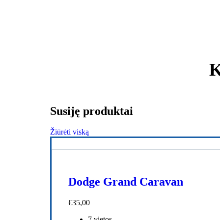
K
Susiję produktai
Žiūrėti viską
Dodge Grand Caravan
€
35,00
7 vietos