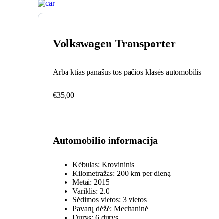
Volkswagen Transporter
Arba ktias panašus tos pačios klasės automobilis
€
35,00
Automobilio informacija
Kėbulas:
Krovininis
Kilometražas:
200 km per dieną
Metai:
2015
Variklis:
2.0
Sėdimos vietos:
3 vietos
Pavarų dėžė:
Mechaninė
Durys:
6 durys