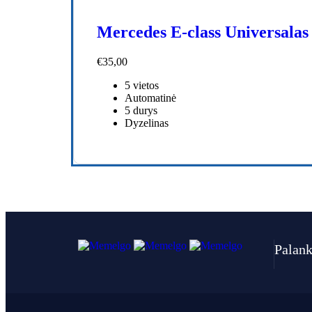
Mercedes E-class Universalas
€
35,00
5 vietos
Automatinė
5 durys
Dyzelinas
Palank