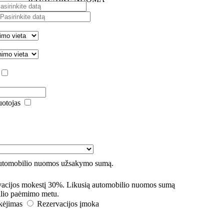
uotojas
automobilio nuomos užsakymo sumą.
rvacijos mokestį 30%. Likusią automobilio nuomos sumą
lio paėmimo metu.
kėjimas
Rezervacijos įmoka