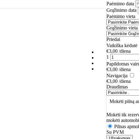
Paėmimo data
Grąžinimo data
Paėmimo vieta
Grąžinimo vieta
Priedai
Vaikiška kėdutė
€
3,00
/diena
1
Papildomas vair
€
3,00
/diena
Navigacija
€
3,00
/diena
Draudimas
Mokėti pilną 
Mokėti tik reze
mokėti automobi
Pilnas apmo
Su PVM
Užsakymas