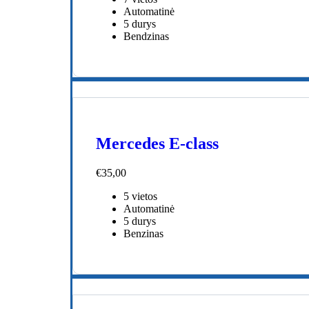
Automatinė
5 durys
Bendzinas
Mercedes E-class
€
35,00
5 vietos
Automatinė
5 durys
Benzinas