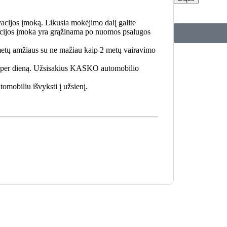
acijos įmoką. Likusia mokėjimo dalį galite
cijos įmoka yra grąžinama po nuomos psalugos
tų amžiaus su ne mažiau kaip 2 metų vairavimo
rų per dieną. Užsisakius KASKO automobilio
mobiliu išvyksti į užsienį.