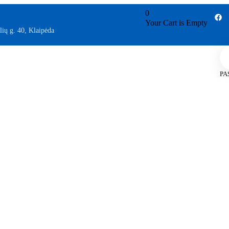
0
Your Cart is Empty
lių g. 40, Klaipėda
PA