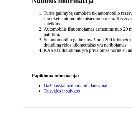
Nuomos inofrmacija
Turite galimybę sumokėti tik automobilio rezerv
sumokėti automobilio atsiėmimo metu. Rezerva
suteikimo.
Automobilis išnuomojamas asmenims nuo 20 me
patirtimi.
Su automobiliu galite nuvažiuoti 200 kilomet
draudimą ridos kilometražas yra neribojamas.
KASKO draudimas yra privalomas norint su auto
Papildoma informacija:
Dažniausiai užduodami klausymai
Taisyklės ir salygos